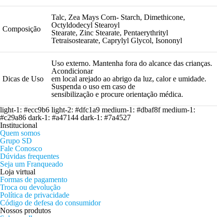
Talc, Zea Mays Corn- Starch, Dimethicone,
Octyldodecyl Stearoyl
Composição
Stearate, Zinc Stearate, Pentaerythrityl
Tetraisostearate, Caprylyl Glycol, Isononyl
Uso externo. Mantenha fora do alcance das crianças.
Acondicionar
Dicas de Uso
em local arejado ao abrigo da luz, calor e umidade.
Suspenda o uso em caso de
sensibilização e procure orientação médica.
light-1: #ecc9b6 light-2: #dfc1a9 medium-1: #dbaf8f medium-1:
#c29a86 dark-1: #a47144 dark-1: #7a4527
Institucional
Quem somos
Grupo SD
Fale Conosco
Dúvidas frequentes
Seja um Franqueado
Loja virtual
Formas de pagamento
Troca ou devolução
Política de privacidade
Código de defesa do consumidor
Nossos produtos