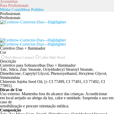
Acessórios
Para Profissionais
Minha Conta
Meus Pedidos
Profissionais
Profissionais
Corretivo Duo + Iluminador
Cor
Rich Brown Caramel
Coffee Dark Wood
Descrição
Corretivo para Sobrancelhas Duo + Iluminador
Talc, Silica, Zinc Stearate, Octyldodecyl Stearoyl Stearate,
Dimethicone, Caprylyl Glycol, Phenoxyethanol, Hexylene Glycol,
Simmondsia
Chinensis Jojoba Seed Oil, [± CI 77499, CI 77491, CI 77492, CI
77891].
Dicas de Uso
Uso externo. Mantenha fora do alcance das crianças. Acondicionar
em local arejado ao abrigo da luz, calor e umidade. Suspenda o uso em
caso de
sensibilização e procure orientação médica.
Composição