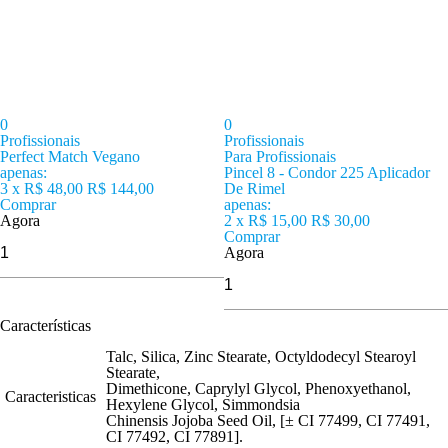
0
0
Profissionais
Profissionais
Perfect Match Vegano
Para Profissionais
apenas:
Pincel 8 - Condor 225 Aplicador
3 x
R$ 48,00
R$ 144,00
De Rimel
Comprar
apenas:
Agora
2 x
R$ 15,00
R$ 30,00
Comprar
Agora
Características
Talc, Silica, Zinc Stearate, Octyldodecyl Stearoyl
Stearate,
Dimethicone, Caprylyl Glycol, Phenoxyethanol,
Caracteristicas
Hexylene Glycol, Simmondsia
Chinensis Jojoba Seed Oil, [± CI 77499, CI 77491,
CI 77492, CI 77891].