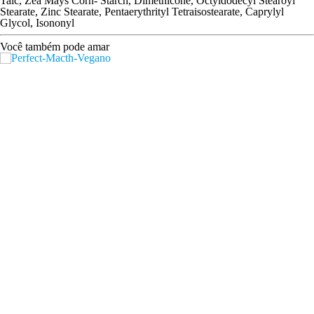
Talc, Zea Mays Corn- Starch, Dimethicone, Octyldodecyl Stearoyl
Stearate, Zinc Stearate, Pentaerythrityl Tetraisostearate, Caprylyl
Glycol, Isononyl
Você também pode amar