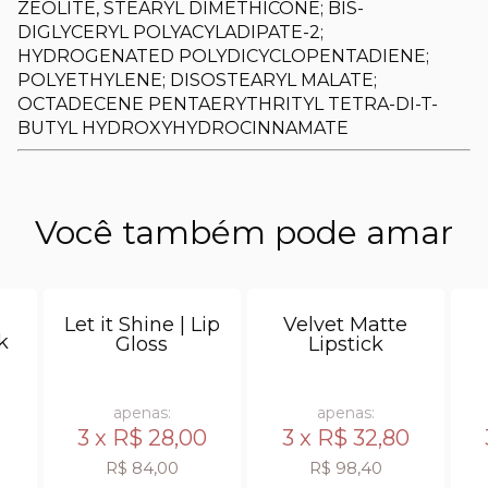
ZEOLITE, STEARYL DIMETHICONE; BIS-
DIGLYCERYL POLYACYLADIPATE-2;
HYDROGENATED POLYDICYCLOPENTADIENE;
POLYETHYLENE; DISOSTEARYL MALATE;
OCTADECENE PENTAERYTHRITYL TETRA-DI-T-
BUTYL HYDROXYHYDROCINNAMATE
Você também pode amar
Let it Shine | Lip
Velvet Matte
k
Gloss
Lipstick
apenas:
apenas:
3 x
R$ 28,00
3 x
R$ 32,80
3
R$ 84,00
R$ 98,40