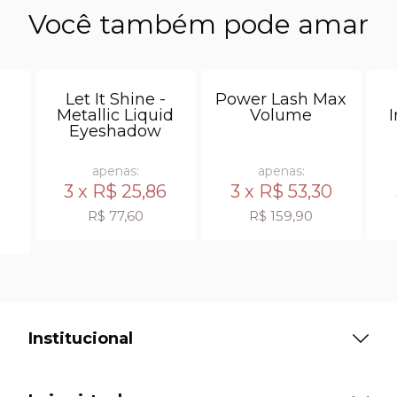
Você também pode amar
Let It Shine -
Power Lash Max
Metallic Liquid
Volume
I
Eyeshadow
apenas:
apenas:
3 x
R$ 25,86
3 x
R$ 53,30
R$ 77,60
R$ 159,90
Institucional