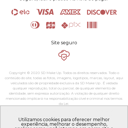
Vegano
test-free
alimentos
Site seguro
Copyright © 2020 SD Make Up. Todos os direitos reservados. Todo o
conteúdo do site, todas as fotos, imagens, logotipos, marcas, layout, aqui
veículados são de propriedade exclusiva da SD Make Up . É vedada
qualquer reprodução, total ou parcial, de qualquer elemento de
identidade, sem expressa autorização. A violação de qualquer direito
mencionado implicará na responsabilização cível e criminal nos termos
da Lei.
BR DISTRIBUIDORA DE COSMETICOS LTDA. | CNPJ: 19.935.645/0001-
44 - Rua José de Amora de Sá Eusébio/CE - CEP: 61.760-000
Utilizamos cookies para oferecer melhor
CONTATO@SDMAKEUP.COM.BR - (85) 3182.1111
experiência, melhorar o desempenho,