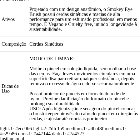
Projetado com um design anatômico, o Smokey Eye
Brush possui cerdas sintéticas e macias de alta
Ativos
performance para um esfumado profissional em menos
tempo. É Vegano e Cruelty-free, unindo longevidade à
sustentabilidade.
Composição
Cerdas Sintéticas
MODO DE LIMPAR:
Molhe o pincel em solução líquida, sem molhar a base
das cerdas. Faça leves movimentos circulares em uma
superfície lisa para retirar qualquer substância, depois
remova o excesso de água e deixe secar naturalmente.
Dicas de
Uso
Possui protetor de pinceis em formato de rede de
nylon. Previne danificiação do formato do pincel e
prolonga sua durabilidade.
USO: Após higienização e secagem do pincel colocar
o brush keeper através do cabo do pincel em direção às
cerdas, e ajustar até cobri-las por inteiro.
light-1: #ecc9b6 light-2: #dfc1a9 medium-1: #dbaf8f medium-1:
#c29a86 dark-1: #a47144 dark-1: #7a4527
Institucional