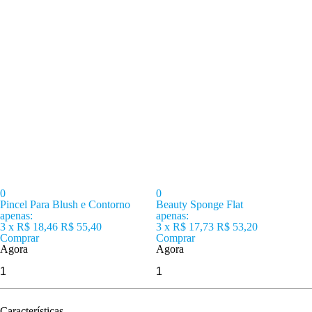
0
0
Pincel Para Blush e Contorno
Beauty Sponge Flat
apenas:
apenas:
3 x
R$ 18,46
R$ 55,40
3 x
R$ 17,73
R$ 53,20
Comprar
Comprar
Agora
Agora
Características