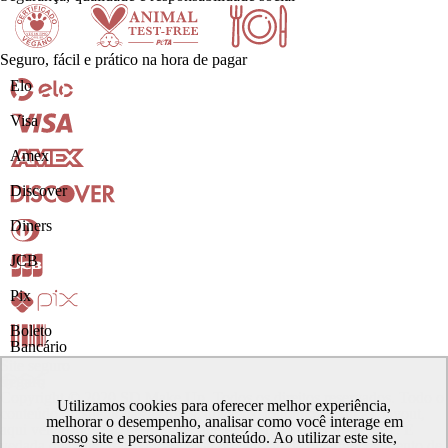
Seguro, fácil e prático na hora de pagar
Certificado
Animal
Doe
Elo
Visa
Amex
Discover
Diners
Vegano
test-free
alimentos
JCB
Pix
Boleto
Bancário
Site seguro
Seguro
Copyright © 2020 SD Make Up. Todos os direitos reservados. Todo o
Utilizamos cookies para oferecer melhor experiência,
conteúdo do site, todas as fotos, imagens, logotipos, marcas, layout,
melhorar o desempenho, analisar como você interage em
aqui veículados são de propriedade exclusiva da SD Make Up . É
nosso site e personalizar conteúdo. Ao utilizar este site,
vedada qualquer reprodução, total ou parcial, de qualquer elemento de